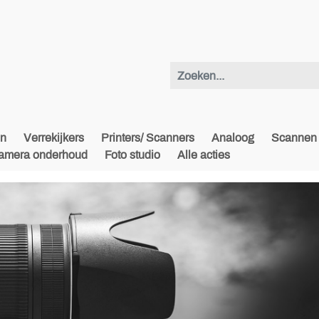
en
Verrekijkers
Printers/ Scanners
Analoog
Scannen 
amera onderhoud
Foto studio
Alle acties