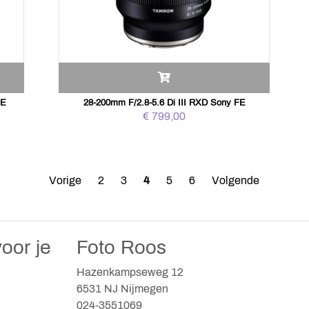
FE
28-200mm F/2.8-5.6 Di III RXD Sony FE
€ 799,00
Vorige
2
3
4
5
6
Volgende
oor je
Foto Roos
Hazenkampseweg 12
6531 NJ Nijmegen
024-3551069