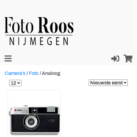
Camera's
/
Foto
/
Analoog