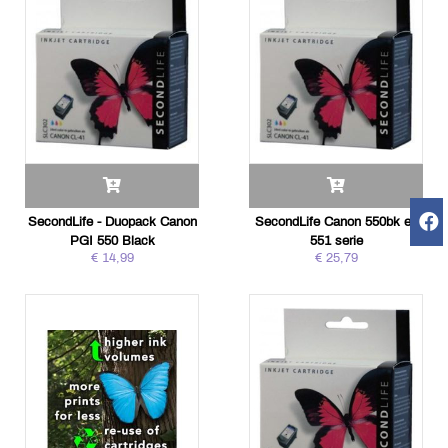
SecondLife - Duopack Canon
SecondLife Canon 550bk en
PGI 550 Black
551 serie
€ 14,99
€ 25,79