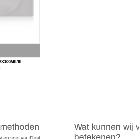
100MII/III
9
lmethoden
Wat kunnen wij v
betekenen?
ig en snel via iDeal