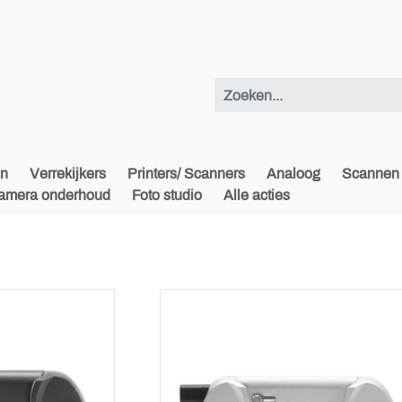
en
Verrekijkers
Printers/ Scanners
Analoog
Scannen 
amera onderhoud
Foto studio
Alle acties