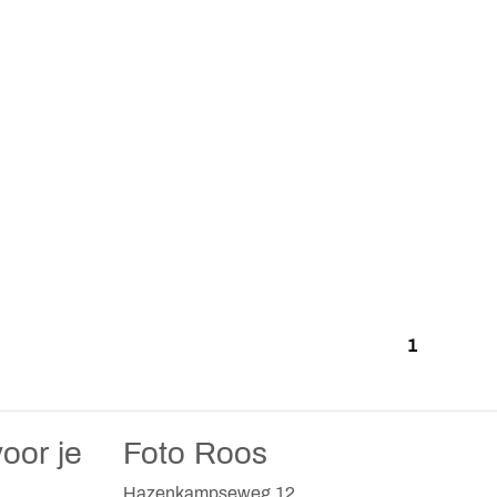
1
oor je
Foto Roos
Hazenkampseweg 12