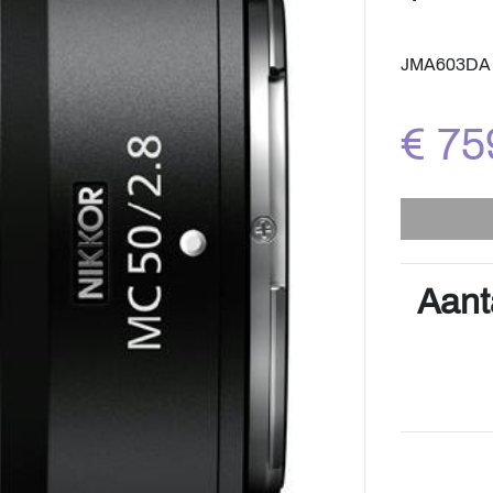
JMA603DA 
€ 75
Aant