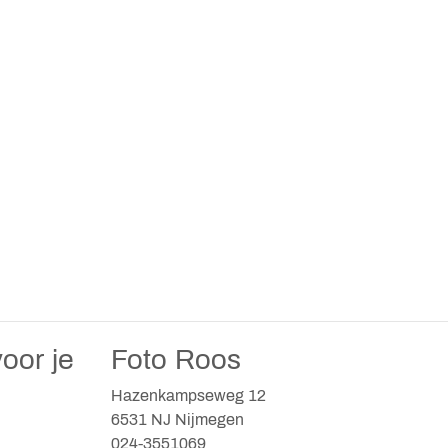
oor je
Foto Roos
Hazenkampseweg 12
6531 NJ Nijmegen
024-3551069