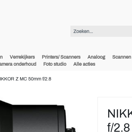
en
Verrekijkers
Printers/ Scanners
Analoog
Scannen 
amera onderhoud
Foto studio
Alle acties
IKKOR Z MC 50mm f/2.8
NIK
f/2.8