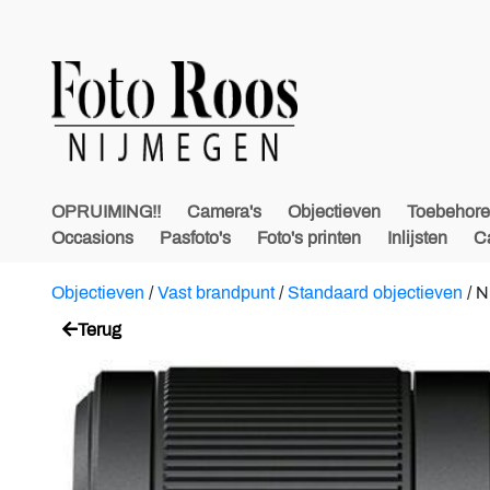
OPRUIMING!!
Camera's
Objectieven
Toebehor
Occasions
Pasfoto's
Foto's printen
Inlijsten
C
Objectieven
/
Vast brandpunt
/
Standaard objectieven
/
N
Terug