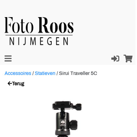
Accessoires
/
Statieven
/
Sirui Traveller 5C
Terug