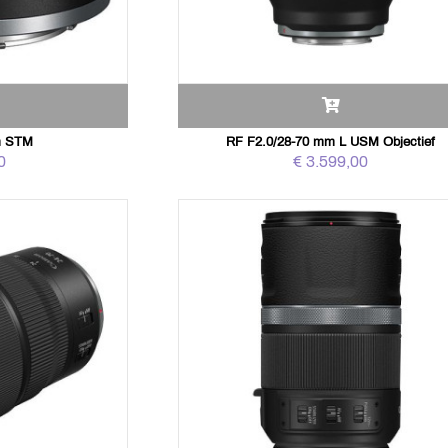
m STM
RF F2.0/28-70 mm L USM Objectief
0
€ 3.599,00