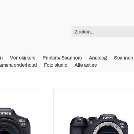
en
Verrekijkers
Printers/ Scanners
Analoog
Scannen 
amera onderhoud
Foto studio
Alle acties