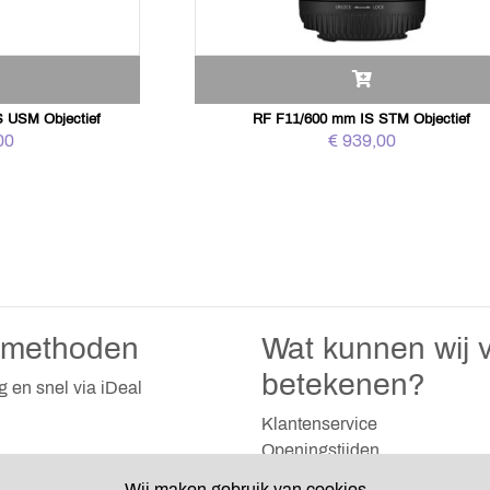
S USM Objectief
RF F11/600 mm IS STM Objectief
00
€ 939,00
lmethoden
Wat kunnen wij v
betekenen?
ig en snel via iDeal
Klantenservice
Openingstijden
Algemene voorwaarden
Wij maken gebruik van cookies