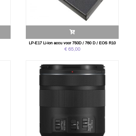
LP-E17 Li-ion accu voor 750D / 760 D / EOS R10
€ 65,00