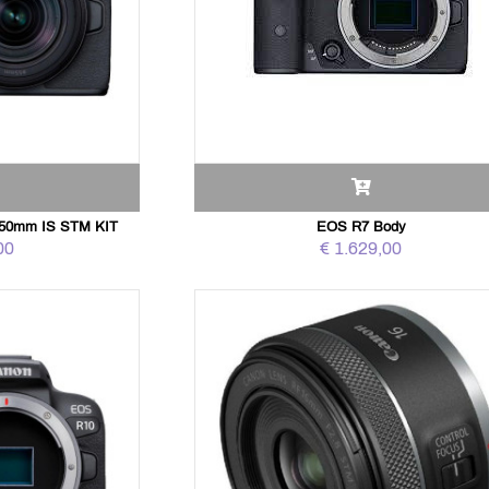
150mm IS STM KIT
EOS R7 Body
00
€ 1.629,00