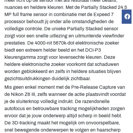
meer licht op de sensor met als resultaat meer details,
nuances en heldere kleuren. Met de Partially Stacked 24.5
MP full frame sensor in combinatie met de Expeed 7
processor behoudt jij onder alle omstandigheden de
volledige controle. De unieke Partially Stacked sensor
zorgt voor een snelle uitlezing en uitmuntende viewfinder
prestaties. De 4000-nit 5670k-dot elektronische zoeker
biedt een extreem helder beeld en het DCI-P3
kleurengamma zorgt voor levensechte kleuren. Deze
heldere elektronische zoeker voorkomt dat schaduwen
worden geblokkeerd en zelfs in heldere situaties blijven
gezichtsuitdrukkingen duidelijk zichtbaar.
Mis geen enkel moment met de Pre-Release Capture van
de Nikon Z6 III, zelfs wanneer de actie plaatsvindt voordat
je de sluiterknop volledig indrukt. De razendsnelle
autofocus en betrouwbare tracking mogelijkheden zorgen
ervoor dat je jouw onderwerp altijd scherp in beeld hebt.
De 3D-tracking maakt het mogelijk om onvoorspelbare,
snel bewegende onderwerpen te volgen en haarscherp