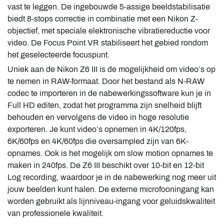
vast te leggen. De ingebouwde 5-assige beeldstabilisatie
biedt 8-stops correctie in combinatie met een Nikon Z-
objectief, met speciale elektronische vibratiereductie voor
video. De Focus Point VR stabiliseert het gebied rondom
het geselecteerde focuspunt.
Uniek aan de Nikon Z6 III is de mogelijkheid om video’s op
te nemen in RAW-formaat. Door het bestand als N-RAW
codec te importeren in de nabewerkingssoftware kun je in
Full HD editen, zodat het programma zijn snelheid blijft
behouden en vervolgens de video in hoge resolutie
exporteren. Je kunt video’s opnemen in 4K/120fps,
6K/60fps en 4K/60fps die oversampled zijn van 6K-
opnames. Ook is het mogelijk om slow motion opnames te
maken in 240fps. De Z6 III beschikt over 10-bit en 12-bit
Log recording, waardoor je in de nabewerking nog meer uit
jouw beelden kunt halen. De externe microfooningang kan
worden gebruikt als lijnniveau-ingang voor geluidskwaliteit
van professionele kwaliteit.