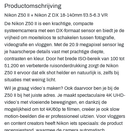
Productomschrijving
Nikon Z50 II + Nikon Z DX 18-140mm f/3.5-6.3 VR
De Nikon Z50 II is een krachtige, compacte
systeemcamera met een DX-formaat sensor en biedt je de
vrijheid om moeiteloos te schakelen tussen fotografie,
videografie en vloggen. Met de 20.9 megapixel sensor leg
je haarscherpe details vast met prachtige diepte,
contrasten en kleur. Door het brede ISO-bereik van 100 tot
51.200 en verbeterde ruisonderdrukking zorgt de Nikon
Z50 II ervoor dat elk shot helder en natuurlijk is, zelfs bij
situaties met weinig licht.
Wil je graag video’s maken? Ook daarvoor ben je bij de
Z50 II bij het juiste adres. Je maakt spectaculaire 4K UHD-
video’s met vloeiende bewegingen, en dankzij de
mogelijkheid om tot 4K/60p te filmen, creëer je ook slow
motion-beelden die er professioneel uitzien. Voor vloggers
en content creators heeft Nikon iets speciaals: de product
recensiestand, waarmee de camera automatisch