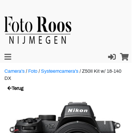
Camera's
/
Foto
/
Systeemcamera's
/
Z50II Kit w/ 18-140
DX
Terug