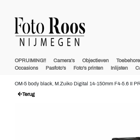
OPRUIMING!!
Camera's
Objectieven
Toebehor
Occasions
Pasfoto's
Foto's printen
Inlijsten
C
OM-5 body black, M.Zuiko Digital 14-150mm F4-5.6 II P
Terug