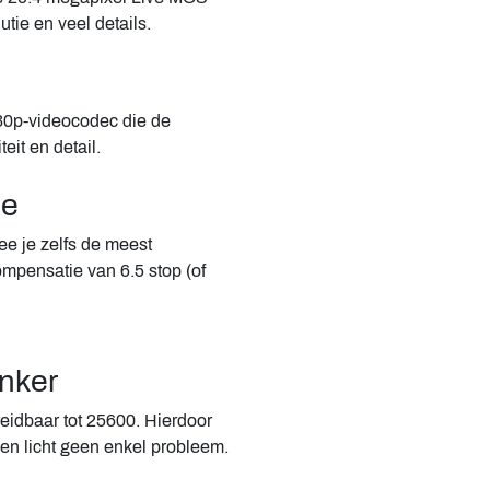
tie en veel details.
0p-videocodec die de
eit en detail.
ie
ee je zelfs de meest
ompensatie van 6.5 stop (of
onker
eidbaar tot 25600. Hierdoor
en licht geen enkel probleem.