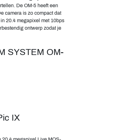
rtellen. De OM-5 heeft een
 De camera is zo compact dat
st in 20.4 megapixel met 10bps
rbestendig ontwerp zodat je
 OM SYSTEM OM-
ic IX
de 20.4 megapixel Live MOS-