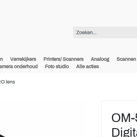
en
Verrekijkers
Printers/ Scanners
Analoog
Scannen 
amera onderhoud
Foto studio
Alle acties
RO lens
OM-5
Digi