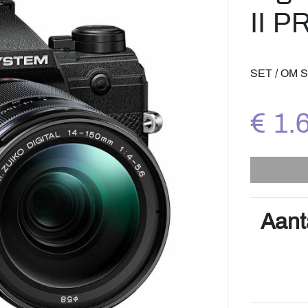
II P
SET / OM 
€ 1.
Aant