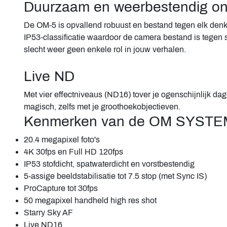
Duurzaam en weerbestendig on
De OM-5 is opvallend robuust en bestand tegen elk denk
IP53-classificatie waardoor de camera bestand is tegen st
slecht weer geen enkele rol in jouw verhalen.
Live ND
Met vier effectniveaus (ND16) tover je ogenschijnlijk dag
magisch, zelfs met je groothoekobjectieven.
Kenmerken van de OM SYSTE
20.4 megapixel foto's
4K 30fps en Full HD 120fps
IP53 stofdicht, spatwaterdicht en vorstbestendig
5-assige beeldstabilisatie tot 7.5 stop (met Sync IS)
ProCapture tot 30fps
50 megapixel handheld high res shot
Starry Sky AF
Live ND16