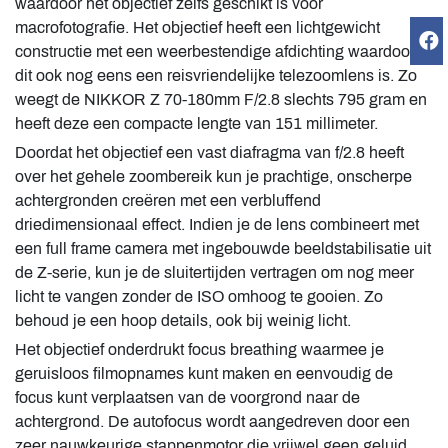
waardoor het objectief zelfs geschikt is voor
macrofotografie. Het objectief heeft een lichtgewicht
constructie met een weerbestendige afdichting waardoor
dit ook nog eens een reisvriendelijke telezoomlens is. Zo
weegt de NIKKOR Z 70-180mm F/2.8 slechts 795 gram en
heeft deze een compacte lengte van 151 millimeter.
Doordat het objectief een vast diafragma van f/2.8 heeft
over het gehele zoombereik kun je prachtige, onscherpe
achtergronden creëren met een verbluffend
driedimensionaal effect. Indien je de lens combineert met
een full frame camera met ingebouwde beeldstabilisatie uit
de Z-serie, kun je de sluitertijden vertragen om nog meer
licht te vangen zonder de ISO omhoog te gooien. Zo
behoud je een hoop details, ook bij weinig licht.
Het objectief onderdrukt focus breathing waarmee je
geruisloos filmopnames kunt maken en eenvoudig de
focus kunt verplaatsen van de voorgrond naar de
achtergrond. De autofocus wordt aangedreven door een
zeer nauwkeurige stappenmotor die vrijwel geen geluid