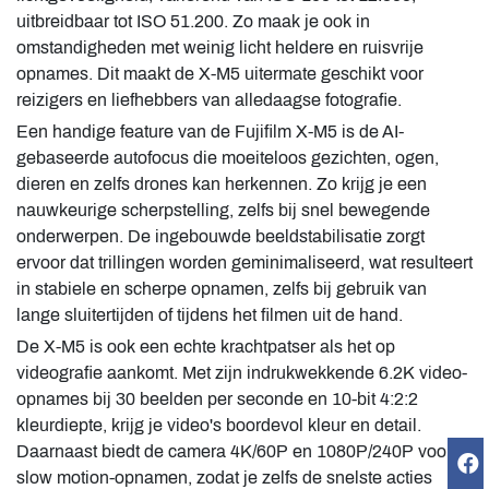
uitbreidbaar tot ISO 51.200. Zo maak je ook in
omstandigheden met weinig licht heldere en ruisvrije
opnames. Dit maakt de X-M5 uitermate geschikt voor
reizigers en liefhebbers van alledaagse fotografie.
Een handige feature van de Fujifilm X-M5 is de AI-
gebaseerde autofocus die moeiteloos gezichten, ogen,
dieren en zelfs drones kan herkennen. Zo krijg je een
nauwkeurige scherpstelling, zelfs bij snel bewegende
onderwerpen. De ingebouwde beeldstabilisatie zorgt
ervoor dat trillingen worden geminimaliseerd, wat resulteert
in stabiele en scherpe opnamen, zelfs bij gebruik van
lange sluitertijden of tijdens het filmen uit de hand.
De X-M5 is ook een echte krachtpatser als het op
videografie aankomt. Met zijn indrukwekkende 6.2K video-
opnames bij 30 beelden per seconde en 10-bit 4:2:2
kleurdiepte, krijg je video's boordevol kleur en detail.
Daarnaast biedt de camera 4K/60P en 1080P/240P voor
slow motion-opnamen, zodat je zelfs de snelste acties