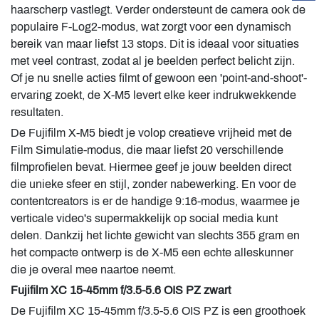
haarscherp vastlegt. Verder ondersteunt de camera ook de
populaire F-Log2-modus, wat zorgt voor een dynamisch
bereik van maar liefst 13 stops. Dit is ideaal voor situaties
met veel contrast, zodat al je beelden perfect belicht zijn.
Of je nu snelle acties filmt of gewoon een 'point-and-shoot'-
ervaring zoekt, de X-M5 levert elke keer indrukwekkende
resultaten.
De Fujifilm X-M5 biedt je volop creatieve vrijheid met de
Film Simulatie-modus, die maar liefst 20 verschillende
filmprofielen bevat. Hiermee geef je jouw beelden direct
die unieke sfeer en stijl, zonder nabewerking. En voor de
contentcreators is er de handige 9:16-modus, waarmee je
verticale video's supermakkelijk op social media kunt
delen. Dankzij het lichte gewicht van slechts 355 gram en
het compacte ontwerp is de X-M5 een echte alleskunner
die je overal mee naartoe neemt.
Fujifilm XC 15-45mm f/3.5-5.6 OIS PZ zwart
De Fujifilm XC 15-45mm f/3.5-5.6 OIS PZ is een groothoek