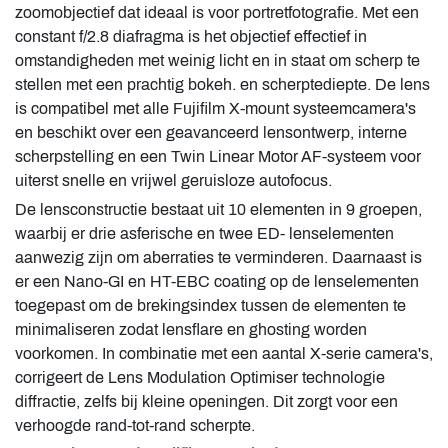
zoomobjectief dat ideaal is voor portretfotografie. Met een
constant f/2.8 diafragma is het objectief effectief in
omstandigheden met weinig licht en in staat om scherp te
stellen met een prachtig bokeh. en scherptediepte. De lens
is compatibel met alle Fujifilm X-mount systeemcamera's
en beschikt over een geavanceerd lensontwerp, interne
scherpstelling en een Twin Linear Motor AF-systeem voor
uiterst snelle en vrijwel geruisloze autofocus.
De lensconstructie bestaat uit 10 elementen in 9 groepen,
waarbij er drie asferische en twee ED- lenselementen
aanwezig zijn om aberraties te verminderen. Daarnaast is
er een Nano-GI en HT-EBC coating op de lenselementen
toegepast om de brekingsindex tussen de elementen te
minimaliseren zodat lensflare en ghosting worden
voorkomen. In combinatie met een aantal X-serie camera's,
corrigeert de Lens Modulation Optimiser technologie
diffractie, zelfs bij kleine openingen. Dit zorgt voor een
verhoogde rand-tot-rand scherpte.