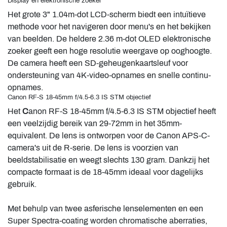
Display en elektronische zoeker
Het grote 3" 1.04m-dot LCD-scherm biedt een intuïtieve
methode voor het navigeren door menu's en het bekijken
van beelden. De heldere 2.36 m-dot OLED elektronische
zoeker geeft een hoge resolutie weergave op ooghoogte.
De camera heeft een SD-geheugenkaartsleuf voor
ondersteuning van 4K-video-opnames en snelle continu-
opnames.
Canon RF-S 18-45mm f/4.5-6.3 IS STM objectief
Het
C
anon RF-S 18-45mm f/4.5-6.3 IS STM objectief heeft
een veelzijdig bereik van 29-72mm in het 35mm-
equivalent. De lens is ontworpen voor de Canon APS-C-
camera's uit de R-serie. De lens is voorzien van
beeldstabilisatie en weegt slechts 130 gram. Dankzij het
compacte formaat is de 18-45mm ideaal voor dagelijks
gebruik.
Met behulp van twee asferische lenselementen en een
Super Spectra-coating worden chromatische aberraties,