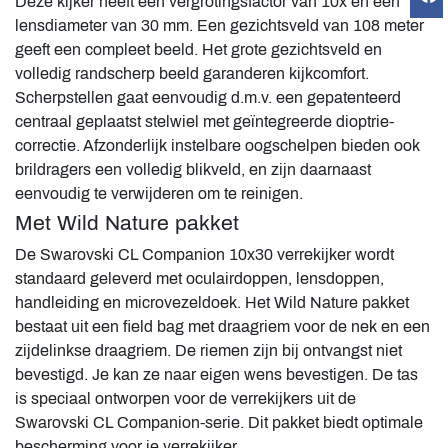
Deze kijker heeft een vergrotingsfactor van 10x en een
lensdiameter van 30 mm. Een gezichtsveld van 108 meter
geeft een compleet beeld. Het grote gezichtsveld en
volledig randscherp beeld garanderen kijkcomfort.
Scherpstellen gaat eenvoudig d.m.v. een gepatenteerd
centraal geplaatst stelwiel met geïntegreerde dioptrie-
correctie. Afzonderlijk instelbare oogschelpen bieden ook
brildragers een volledig blikveld, en zijn daarnaast
eenvoudig te verwijderen om te reinigen.
Met Wild Nature pakket
De Swarovski CL Companion 10x30 verrekijker wordt
standaard geleverd met oculairdoppen, lensdoppen,
handleiding en microvezeldoek. Het Wild Nature pakket
bestaat uit een field bag met draagriem voor de nek en een
zijdelinkse draagriem. De riemen zijn bij ontvangst niet
bevestigd. Je kan ze naar eigen wens bevestigen. De tas
is speciaal ontworpen voor de verrekijkers uit de
Swarovski CL Companion-serie. Dit pakket biedt optimale
bescherming voor je verrekijker.