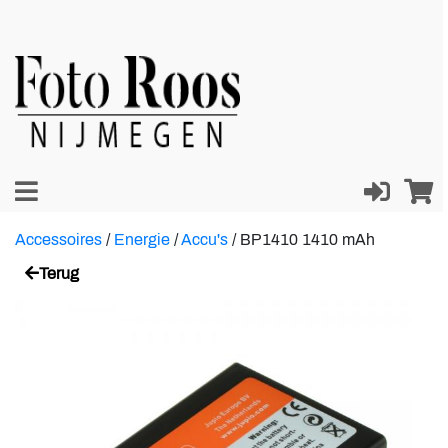
Accessoires
/
Energie
/
Accu's
/
BP1410 1410 mAh
Terug