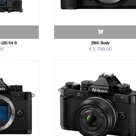
4-120 f/4 S
Z6III Body
00
€ 2.799,00