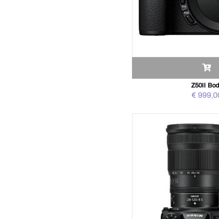
Z50II Bo
€ 999,0