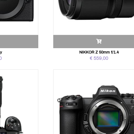
dy
NIKKOR Z 50mm f/1.4
0
€ 559,00