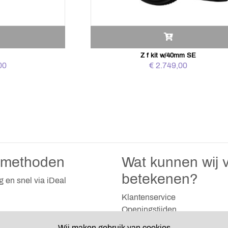
y
Z f kit w/40mm SE
00
€ 2.749,00
lmethoden
Wat kunnen wij v
betekenen?
ig en snel via iDeal
Klantenservice
Openingstijden
Algemene voorwaarden
Wij maken gebruik van cookies