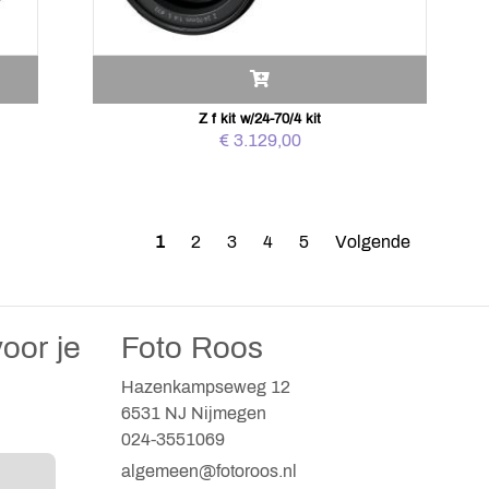
Z f kit w/24-70/4 kit
€ 3.129,00
1
2
3
4
5
Volgende
oor je
Foto Roos
Hazenkampseweg 12
6531 NJ Nijmegen
024-3551069
algemeen@fotoroos.nl