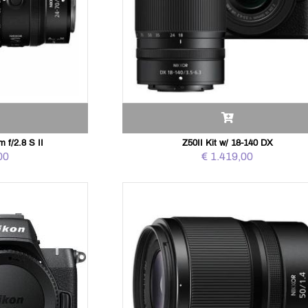
f/2.8 S II
Z50II Kit w/ 18-140 DX
00
€ 1.419,00