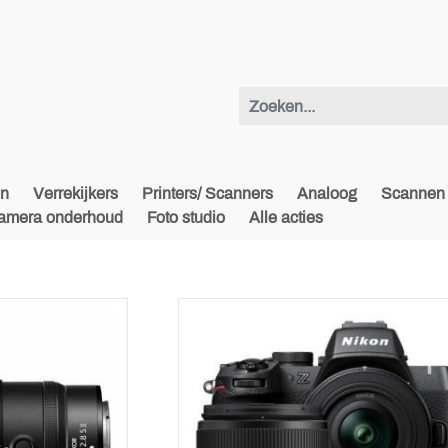
en
Verrekijkers
Printers/ Scanners
Analoog
Scannen 
amera onderhoud
Foto studio
Alle acties